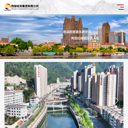
西部国际广场34层办公家具采购招标公告
2026-08-06
彬州世纪城项目电缆招标公告
2026-08-06
彬州世纪城售楼部沙盘招标，，请推荐！自荐！
2026-03-28
宜昌·长江中心项目15#楼 幕墙工程施工招标公告
2026-03-05