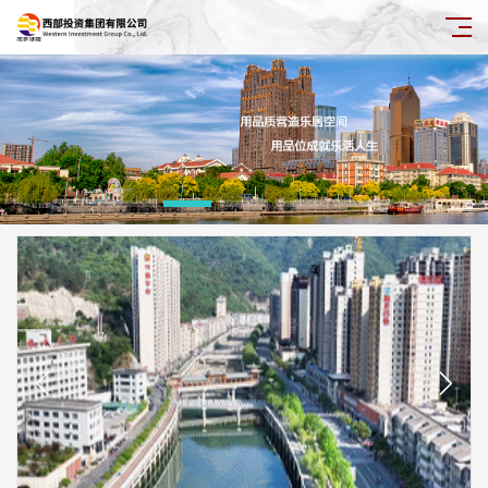
西部国际广场34层办公家具采购招标公告
2026-08-06
彬州世纪城项目电缆招标公告
2026-08-06
彬州世纪城售楼部沙盘招标，，请推荐！自荐！
2026-03-28
宜昌·长江中心项目15#楼 幕墙工程施工招标公告
2026-03-05